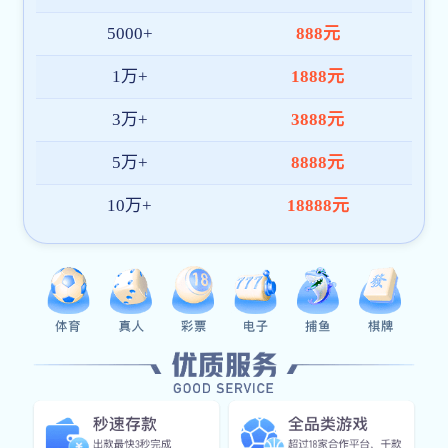
朋友推荐的，一开始没在意，结果发
界面简洁，操作也顺
现pg官方网站比想象中更流畅，数据
本。特别喜欢赛事列
更新快，还能设定提醒，功能挺全。
子(中国官方网站)P
得蛮讲究。
小林 · 广州
阿婷 · 北京
已验证用户
日常活跃用
品牌使命 · 愿景驱动未来
pg官方网站坚持以用户为导向，构建围绕服务、技术与行业
规范的长效价值链，在数字体育内容与直播赛道持续深耕。