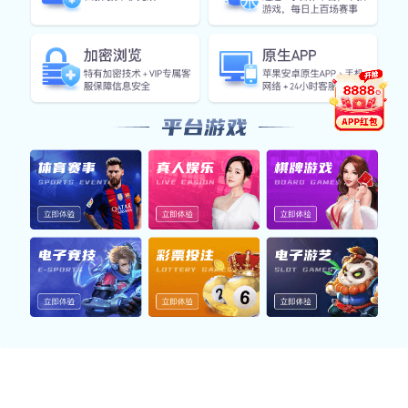
以用户价值为基石
专注优化PG电子(中国官方网站)PG官方平台体验，提升用
户访问效率与功能可用性。
以技术创新为驱动
融合实时数据处理与前沿 AI 模型，提升直播服务的智能化
水平。