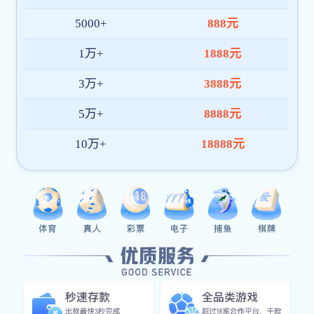
C罗墨镜造型酷炫亮相葡萄牙国家队官推为他加油助威
2026-06-28
德甲最佳阵容票选结果出炉拜仁六将入选凯恩奥利塞迪亚斯领衔
2026-06-28
雷吉米勒分析詹姆斯与东契奇的未来湖人建队选择与挑战
2026-06-27
米兰希望续约普利西奇计划世界杯后加薪谈判
2026-06-26
铁林感慨杜伦表现不佳似西蒙斯昔日失误是否家庭原因影响了他的状态
2026-06-23
世界杯主办城市酒店入住率骤降球票转售价格大幅下滑引发关注
2026-06-22
米勒点评SGA与卢卡对比强调裁判判罚与球员态度差异
2026-06-21
小托马斯感慨文班求教之路若科比在世必将倾囊相授传授经验
2026-06-20
拉什福德加盟阿森纳将获得更多保护与支持的深度分析
2026-06-19
王钰栋精准内切直传托利奇低射遭王大雷神勇扑救展现精彩对决
2026-06-19
开拓者总经理表达希望留住罗威并对其本赛季表现感到自豪
2026-06-18