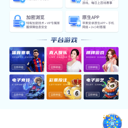
布泽尔祝贺SGA蝉联MVP文班亚马展现出色表现引发关注
2026-06-17
詹姆斯首次面临无筹码局面湖人对他的依赖超出预期
2026-06-16
曼联中场引援目标多元化包括亚当斯斯科特M费琼阿梅尼等多名球员
2026-06-13
皮尔斯分析马刺逆转雷霆引发自我怀疑SGA需警惕20-0高潮带来的压力
2026-06-13
湖人连续三年季后赛遭西北赛区球队淘汰目前在对雷霆系列赛中落后0-3
2026-06-13
莱斯特城宣布今夏将有十名球员离队包括里卡多佩雷拉达卡和阿尤等人
2026-06-12
你可能喜欢